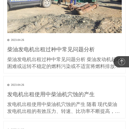
2023-04-26
柴油发电机出租过种中常见问题分析
柴油发电机出租过种中常见问题分析 柴油发动机起动
困难或运转不稳定的燃料污染或不适宜将燃料排放和
燃油补给系统与适当的空气或燃油系统将燃油管路管
道不锁和锁划船器输油管道系统燃油管路阻塞清洗喷
2023-04-26
嘴燃油管路装配或泵衰竭更换喷嘴总成或泵电子调速
发电机出租使用中柴油机穴蚀的产生
器调整调整或更换坏或故障的总督已经除去部分负荷
负荷故障检查或更换
发电机出租使用中柴油机穴蚀的产生 随着 现代柴油
发电机出租的有效压力、转速、比功率不断提高，比
质量越来越小，结构日益紧凑，气缸套壁厚有减薄的
趋势，这使其抗穴蚀的能力有所下降。我们在维修实