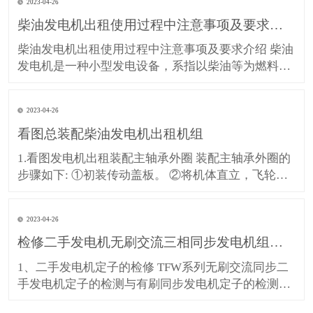
2023-04-26
践中发现，现代柴油机的穴蚀损坏非常严重，许多柴
柴油发电机出租使用过程中注意事项及要求介绍
油机的气缸套不是因为超过了磨损极限而更换，往往
是因穴蚀损坏被迫换
柴油发电机出租使用过程中注意事项及要求介绍 柴油
发电机是一种小型发电设备，系指以柴油等为燃料，
以柴油机为原动机带动发电机发电的动力机械。整套
机组一般由柴油机、发电机、控制箱、燃油箱、起动
2023-04-26
和控制用蓄电瓶、保护装置、应急柜等部件组成。
看图总装配柴油发电机出租机组
1、柴油机房内严禁明火。 2、柴油机房内若有动火工
作，必须经有
1.看图发电机出租装配主轴承外圈 装配主轴承外圈的
步骤如下: ①初装传动盖板。 ②将机体直立，飞轮端
朝上，下面垫好足够高的垫木，并使机体垂直，不得
倾斜。③先装配一个轴承外圈锁簧，如图9-32所示，
2023-04-26
再将轴承外圈放入轴承座孔内。用专用压板和金属棒
检修二手发电机无刷交流三相同步发电机组成部件
将轴承外圈打人，此后再装配一个锁簧。按上述方法
将所有主
1、二手发电机定子的检修 TFW系列无刷交流同步二
手发电机定子的检测与有刷同步发电机定子的检测一
致，拆卸方法 也基本相同。 2、看图检修转子部件 元